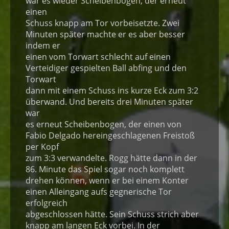
war es wieder Scheibenbogen, der erneut
einen
Schuss knapp am Tor vorbeisetzte. Zwei
Minuten später machte er es aber besser
indem er
einen vom Torwart schlecht auf einen
Verteidiger gespielten Ball abfing und den
Torwart
dann mit einem Schuss ins kurze Eck zum 3:2
überwand. Und bereits drei Minuten später
war
es erneut Scheibenbogen, der einen von
Fabio Delgado hereingeschlagenen Freistoß
per Kopf
zum 3:3 verwandelte. Rogg hätte dann in der
86. Minute das Spiel sogar noch komplett
drehen können, wenn er bei einem Konter
einen Alleingang aufs gegnerische Tor
erfolgreich
abgeschlossen hätte. Sein Schuss strich aber
knapp am langen Eck vorbei. In der